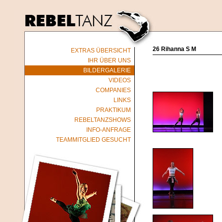
26 Rihanna S M
EXTRAS ÜBERSICHT
IHR ÜBER UNS
BILDERGALERIE
VIDEOS
COMPANIES
LINKS
PRAKTIKUM
REBELTANZSHOWS
INFO-ANFRAGE
TEAMMITGLIED GESUCHT