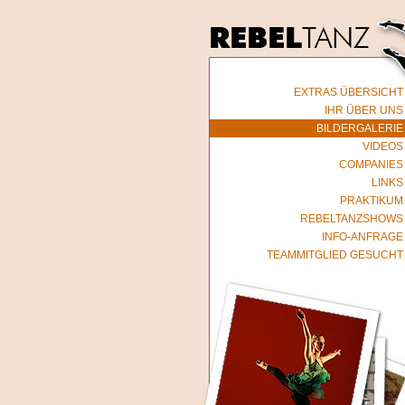
EXTRAS ÜBERSICHT
IHR ÜBER UNS
BILDERGALERIE
VIDEOS
COMPANIES
LINKS
PRAKTIKUM
REBELTANZSHOWS
INFO-ANFRAGE
TEAMMITGLIED GESUCHT