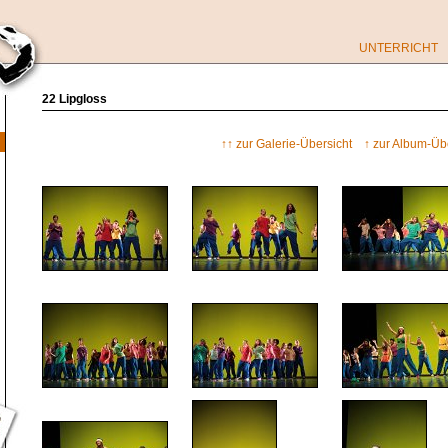
UNTERRICHT
22 Lipgloss
↑↑ zur Galerie-Übersicht
↑ zur Album-Üb